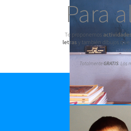
Para a
Te proponemos
actividade
letras
y también dibujos que
con
Totalmente
GRATIS
. Los 