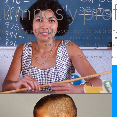
lumnos y pro
s
muy amenas sobre el relato que acabas de leer. Encon
 ponen a prueba tu atención. Van acompañadas de las
so
 orientaciones para que
el profesor
trabaje el texto en cl
materiales para descargar están en formato PDF, para visualizarlos