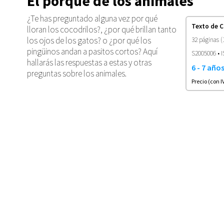
El porqué de los animales
¿Te has preguntado alguna vez por qué
Texto de 
lloran los cocodrilos?, ¿por qué brillan tanto
los ojos de los gatos? o ¿por qué los
32 páginas (
pingüinos andan a pasitos cortos? Aquí
S2005006 • I
hallarás las respuestas a estas y otras
6 - 7 año
preguntas sobre los animales.
Precio (con I