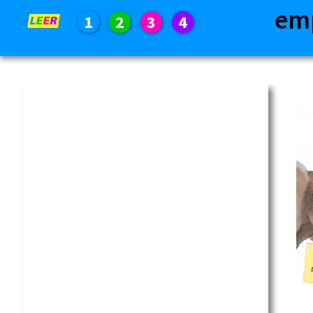
em
1
2
3
4