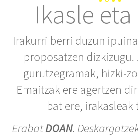
Ikasle eta
Irakurri berri duzun ipuin
proposatzen dizkizugu. 
gurutzegramak, hizki-zo
Emaitzak ere agertzen dir
bat ere, irakasleak
Erabat
DOAN
. Deskargatze