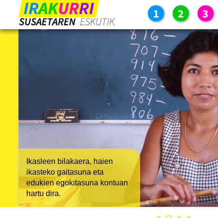
1
2
3
Ikasleen bilakaera, haien
ikasteko gaitasuna eta
edukien egokitasuna kontuan
hartu dira.