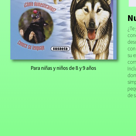
Nu
¿Te 
cono
desc
con 
su e
corr
Para niñas y niños de 8 y 9 años
Incl
dome
simp
pequ
de s