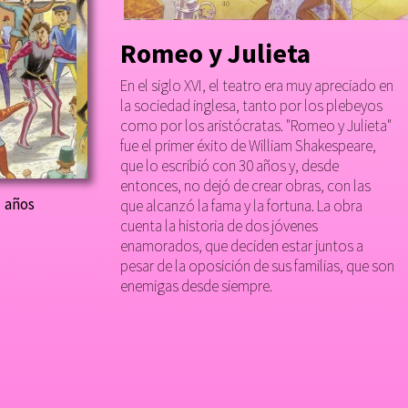
Romeo y Julieta
En el siglo XVI, el teatro era muy apreciado en
la sociedad inglesa, tanto por los plebeyos
como por los aristócratas. "Romeo y Julieta"
fue el primer éxito de William Shakespeare,
que lo escribió con 30 años y, desde
entonces, no dejó de crear obras, con las
1 años
que alcanzó la fama y la fortuna. La obra
cuenta la historia de dos jóvenes
enamorados, que deciden estar juntos a
pesar de la oposición de sus familias, que son
enemigas desde siempre.