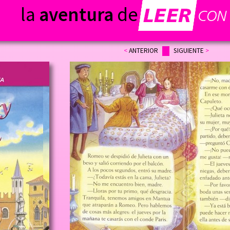
la
aventura
de
<
ANTERIOR
SIGUIENTE
>