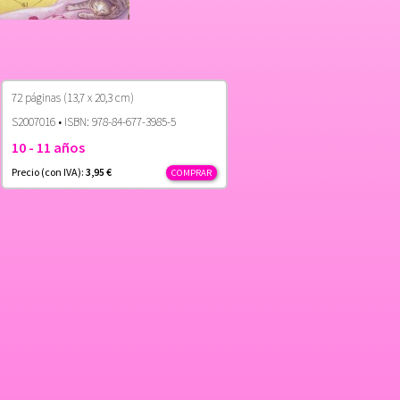
72 páginas (13,7 x 20,3 cm)
S2007016 • ISBN: 978-84-677-3985-5
10 - 11 años
Precio (con IVA):
3,95 €
COMPRAR