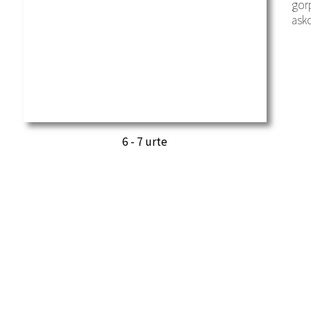
gorp
asko
6 - 7 urte