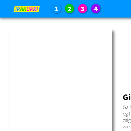
1
2
3
4
Gi
Gald
egit
zaig
zaiz