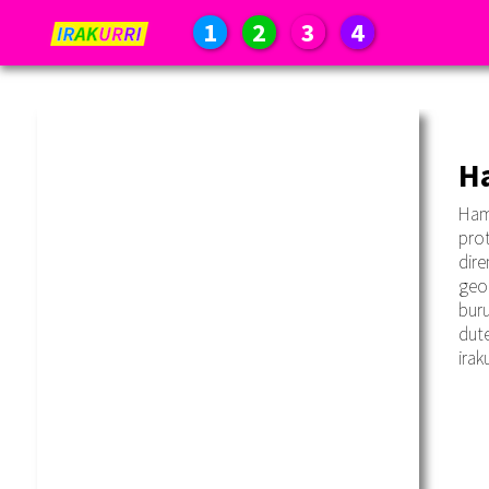
1
2
3
4
Ha
Ham
prot
dire
geog
buru
dute
irak