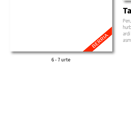
Ta
Peru
hurb
ardi
asma
6 - 7 urte