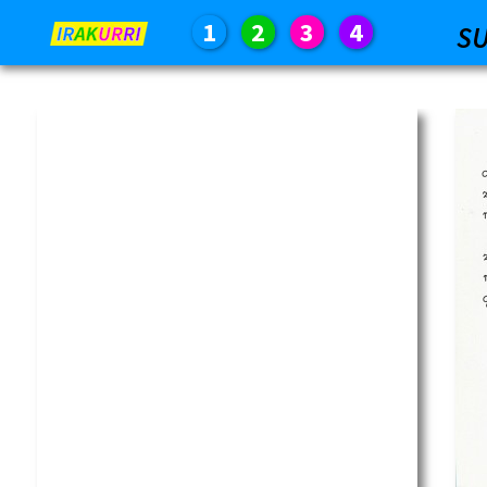
1
2
3
4
S